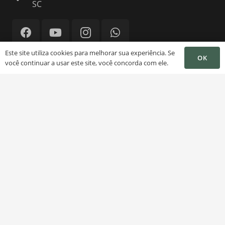
SC
Este site utiliza cookies para melhorar sua experiência. Se
OK
você continuar a usar este site, você concorda com ele.
© Jocarli Soares by
MirandaDigital
INICIO
O PROFISSIONAL