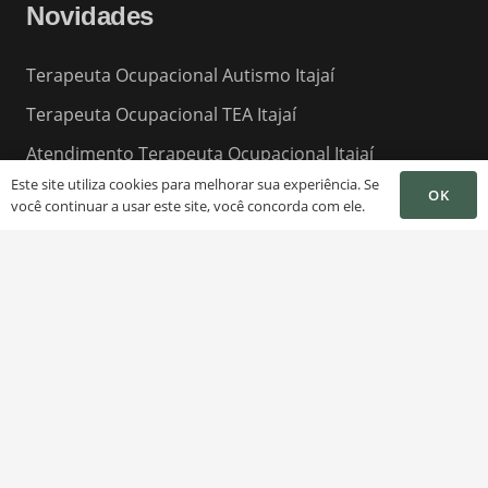
Novidades
Terapeuta Ocupacional Autismo Itajaí
Terapeuta Ocupacional TEA Itajaí
Atendimento Terapeuta Ocupacional Itajaí
Este site utiliza cookies para melhorar sua experiência. Se
Terapeuta Ocupacional para Idosos Itajaí
OK
você continuar a usar este site, você concorda com ele.
Terapeuta Sensorial Itajaí
Sessão Terapeuta Ocupacional Itajaí
10 Melhores Terapeutas Ocupacionais Itajaí
Melhor Terapeuta Ocupacional Itajaí
Clinicas de Terapeuta Ocupacional Itajaí
Terapeutas Ocupacionais Itajaí
Terapeuta Ocupacional Barato Itajaí