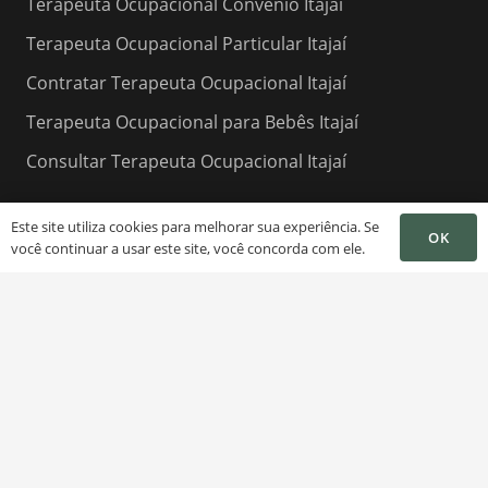
Terapeuta Ocupacional Convenio Itajaí
Terapeuta Ocupacional Particular Itajaí
Contratar Terapeuta Ocupacional Itajaí
Terapeuta Ocupacional para Bebês Itajaí
Consultar Terapeuta Ocupacional Itajaí
Este site utiliza cookies para melhorar sua experiência. Se
OK
você continuar a usar este site, você concorda com ele.
Contatos
contato@
(47) 99142-4159 WhatsApp
Rua: Gil Stein Ferreira, N: 357 – Sala 203 – Itajaí –
SC