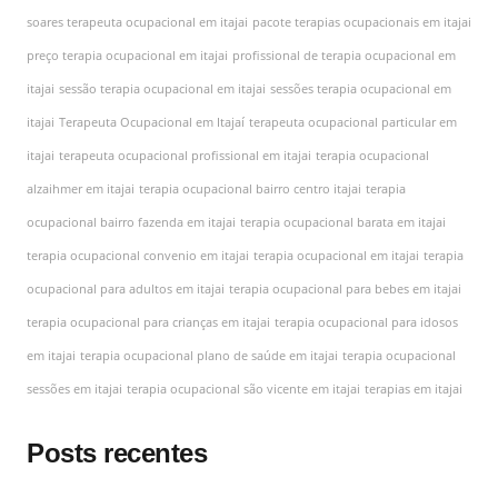
soares terapeuta ocupacional em itajai
pacote terapias ocupacionais em itajai
preço terapia ocupacional em itajai
profissional de terapia ocupacional em
itajai
sessão terapia ocupacional em itajai
sessões terapia ocupacional em
itajai
Terapeuta Ocupacional em Itajaí
terapeuta ocupacional particular em
itajai
terapeuta ocupacional profissional em itajai
terapia ocupacional
alzaihmer em itajai
terapia ocupacional bairro centro itajai
terapia
ocupacional bairro fazenda em itajai
terapia ocupacional barata em itajai
terapia ocupacional convenio em itajai
terapia ocupacional em itajai
terapia
ocupacional para adultos em itajai
terapia ocupacional para bebes em itajai
terapia ocupacional para crianças em itajai
terapia ocupacional para idosos
em itajai
terapia ocupacional plano de saúde em itajai
terapia ocupacional
sessões em itajai
terapia ocupacional são vicente em itajai
terapias em itajai
Posts recentes