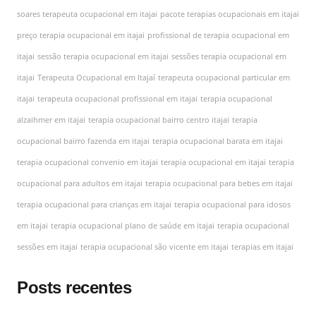
soares terapeuta ocupacional em itajai
pacote terapias ocupacionais em itajai
preço terapia ocupacional em itajai
profissional de terapia ocupacional em
itajai
sessão terapia ocupacional em itajai
sessões terapia ocupacional em
itajai
Terapeuta Ocupacional em Itajaí
terapeuta ocupacional particular em
itajai
terapeuta ocupacional profissional em itajai
terapia ocupacional
alzaihmer em itajai
terapia ocupacional bairro centro itajai
terapia
ocupacional bairro fazenda em itajai
terapia ocupacional barata em itajai
terapia ocupacional convenio em itajai
terapia ocupacional em itajai
terapia
ocupacional para adultos em itajai
terapia ocupacional para bebes em itajai
terapia ocupacional para crianças em itajai
terapia ocupacional para idosos
em itajai
terapia ocupacional plano de saúde em itajai
terapia ocupacional
sessões em itajai
terapia ocupacional são vicente em itajai
terapias em itajai
Posts recentes