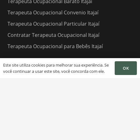
Terapeuta Ocupacional Barato Itajaí
Terapeuta Ocupacional Convenio Itajaí
Terapeuta Ocupacional Particular Itajaí
Contratar Terapeuta Ocupacional Itajaí
Terapeuta Ocupacional para Bebês Itajaí
Este site utiliza cookies para melhorar sua experiência. Se
OK
você continuar a usar este site, você concorda com ele.
Contatos
contato@
(47) 99142-4159 WhatsApp
Rua: Gil Stein Ferreira, N: 357 – Sala 203 – Itajaí –
SC