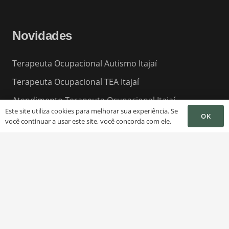
Novidades
Terapeuta Ocupacional Autismo Itajaí
Terapeuta Ocupacional TEA Itajaí
Atendimento Terapeuta Ocupacional Itajaí
Este site utiliza cookies para melhorar sua experiência. Se
OK
Terapeuta Ocupacional para Idosos Itajaí
você continuar a usar este site, você concorda com ele.
Terapeuta Sensorial Itajaí
Sessão Terapeuta Ocupacional Itajaí
10 Melhores Terapeutas Ocupacionais Itajaí
Melhor Terapeuta Ocupacional Itajaí
Clinicas de Terapeuta Ocupacional Itajaí