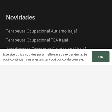
Novidades
Terapeuta Ocupacional Autismo Itajaí
Terapeuta Ocupacional TEA Itajaí
Atendimento Terapeuta Ocupacional Itajaí
Este site utiliza cookies para melhorar sua experiência. Se
OK
Terapeuta Ocupacional para Idosos Itajaí
você continuar a usar este site, você concorda com ele.
Terapeuta Sensorial Itajaí
Sessão Terapeuta Ocupacional Itajaí
10 Melhores Terapeutas Ocupacionais Itajaí
Melhor Terapeuta Ocupacional Itajaí
Clinicas de Terapeuta Ocupacional Itajaí