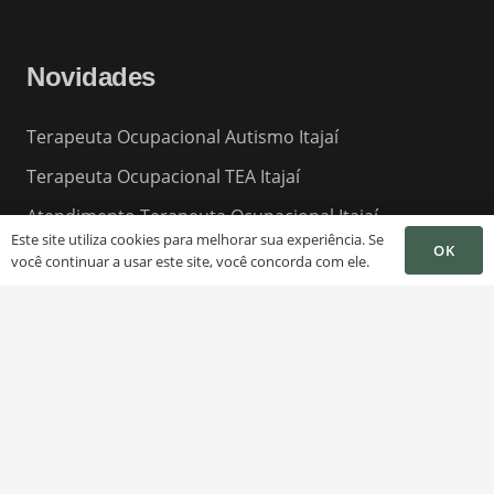
Novidades
Terapeuta Ocupacional Autismo Itajaí
Terapeuta Ocupacional TEA Itajaí
Atendimento Terapeuta Ocupacional Itajaí
Este site utiliza cookies para melhorar sua experiência. Se
OK
Terapeuta Ocupacional para Idosos Itajaí
você continuar a usar este site, você concorda com ele.
Terapeuta Sensorial Itajaí
Sessão Terapeuta Ocupacional Itajaí
10 Melhores Terapeutas Ocupacionais Itajaí
Melhor Terapeuta Ocupacional Itajaí
Clinicas de Terapeuta Ocupacional Itajaí