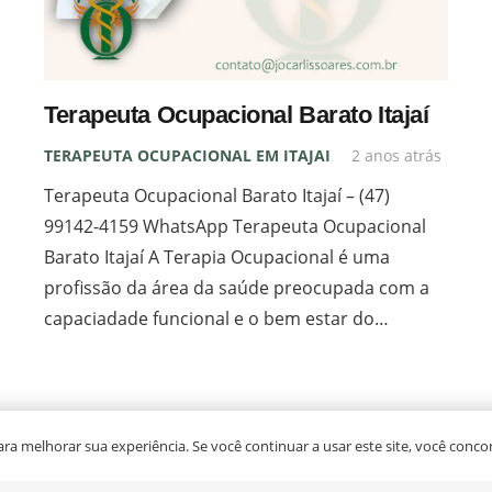
Terapeutas Ocupacionais Itajaí
Terapeuta Ocupacional Barato Itajaí
Terapeuta Ocupacional Convenio Itajaí
Terapeuta Ocupacional Barato Itajaí
Terapeuta Ocupacional Particular Itajaí
TERAPEUTA OCUPACIONAL EM ITAJAI
2 anos atrás
Contratar Terapeuta Ocupacional Itajaí
Terapeuta Ocupacional Barato Itajaí – (47)
Terapeuta Ocupacional para Bebês Itajaí
99142-4159 WhatsApp Terapeuta Ocupacional
Barato Itajaí A Terapia Ocupacional é uma
profissão da área da saúde preocupada com a
capaciadade funcional e o bem estar do…
INICIO
O PROFISSION
 para melhorar sua experiência. Se você continuar a usar este site, você conco
CARREGAR MAIS