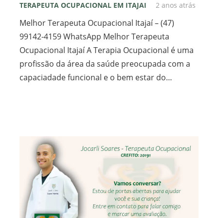
TERAPEUTA OCUPACIONAL EM ITAJAI
2 anos atrás
Melhor Terapeuta Ocupacional Itajaí – (47)
99142-4159 WhatsApp Melhor Terapeuta
Novidades
Ocupacional Itajaí A Terapia Ocupacional é uma
profissão da área da saúde preocupada com a
Terapeuta Ocupacional Autismo Itajaí
capaciadade funcional e o bem estar do…
Terapeuta Ocupacional TEA Itajaí
Atendimento Terapeuta Ocupacional Itajaí
Terapeuta Ocupacional para Idosos Itajaí
Terapeuta Sensorial Itajaí
Sessão Terapeuta Ocupacional Itajaí
10 Melhores Terapeutas Ocupacionais Itajaí
Melhor Terapeuta Ocupacional Itajaí
Clinicas de Terapeuta Ocupacional Itajaí