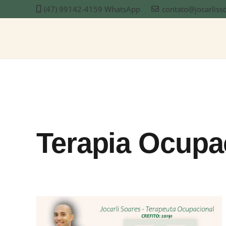
(47) 99142-4159 WhatsApp
contato@jocarliss
Terapia Ocupac