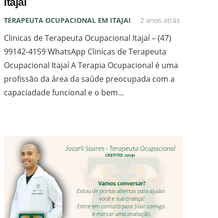
Itajaí
TERAPEUTA OCUPACIONAL EM ITAJAI
2 anos atrás
Clinicas de Terapeuta Ocupacional Itajaí – (47)
Contatos
99142-4159 WhatsApp Clinicas de Terapeuta
Ocupacional Itajaí A Terapia Ocupacional é uma
contato@
profissão da área da saúde preocupada com a
(47) 99142-4159 WhatsApp
capaciadade funcional e o bem…
Rua: Gil Stein Ferreira, N: 357 – Sala 203 –
Itajaí – SC