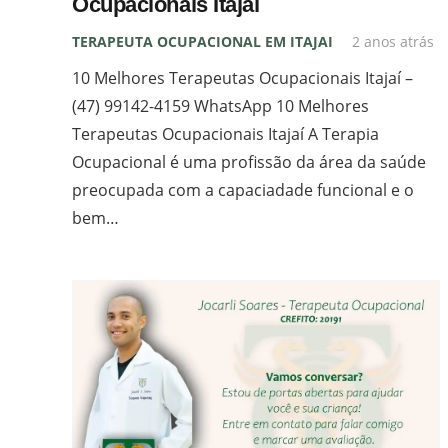
Ocupacionais Itajaí
TERAPEUTA OCUPACIONAL EM ITAJAI
2 anos atrás
10 Melhores Terapeutas Ocupacionais Itajaí –
Jocarli Soares
(47) 99142-4159 WhatsApp 10 Melhores
Terapeutas Ocupacionais Itajaí A Terapia
Terapeuta Ocupacional
Ocupacional é uma profissão da área da saúde
CREFITO: 20191
preocupada com a capaciadade funcional e o
Terapia ocupacional, integração sensorial e
bem…
seletividade alimentar.